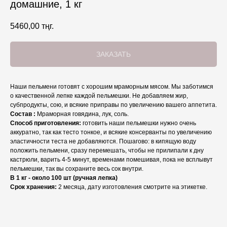
домашние, 1 кг
5460,00
тңг.
ЗАКАЗАТЬ
Наши пельмени готовят с хорошим мраморным мясом. Мы заботимся
о качественной лепке каждой пельмешки. Не добавляем жир,
субпродукты, сою, и всякие приправы по увеличению вашего аппетита.
Состав :
Мраморная говядина, лук, соль.
Способ приготовления:
готовить наши пельмешки нужно очень
аккуратно, так как тесто тонкое, и всякие консерванты по увеличению
эластичности теста не добавляются. Пошагово: в кипящую воду
положить пельмени, сразу перемешать, чтобы не прилипали к дну
кастрюли, варить 4-5 минут, временами помешивая, пока не всплывут
пельмешки, так вы сохраните весь сок внутри.
В 1 кг - около 100 шт (ручная лепка)
Срок хранения:
2 месяца, дату изготовления смотрите на этикетке.